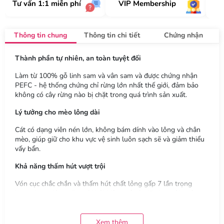
Tư vấn 1:1 miễn phí
VIP Membership
Thông tin chung
Thông tin chi tiết
Chứng nhận
Thành phần tự nhiên, an toàn tuyệt đối
Làm từ 100% gỗ linh sam và vân sam và được chứng nhận
PEFC - hệ thống chứng chỉ rừng lớn nhất thế giới, đảm bảo
không có cây rừng nào bị chặt trong quá trình sản xuất.
Lý tưởng cho mèo lông dài
Cát có dạng viên nén lớn, không bám dính vào lông và chân
mèo, giúp giữ cho khu vực vệ sinh luôn sạch sẽ và giảm thiểu
vấy bẩn.
Khả năng thấm hút vượt trội
Vón cục chắc chắn và thấm hút chất lỏng gấp 7 lần trọng
lượng hạt, giúp ngăn mùi hôi hiệu quả và giữ cho môi trường
sống luôn khô ráo.
Tiết kiệm và lâu dài
Xem thêm