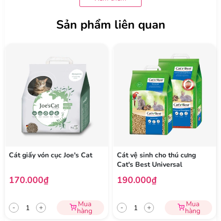
Sau khi hốt bỏ phần cát chứa chất thải, cát còn lại có thể sử
Sản phẩm liên quan
dụng tiếp trong 5-7 tuần, tiết kiệm chi phí và giảm thiểu lượng
rác thải.
Không hóa chất, an toàn cho thú cưng
Không sử dụng hóa chất hoặc phụ gia nhân tạo, cát đảm bảo
an toàn cho mèo và thân thiện với môi trường.
Thành phần:
100% gỗ linh sam và vân sam
Cát giấy vón cục Joe's Cat
Cát vệ sinh cho thú cưng
Cat's Best Universal
170.000₫
190.000₫
Mua
Mua
-
+
-
+
hàng
hàng