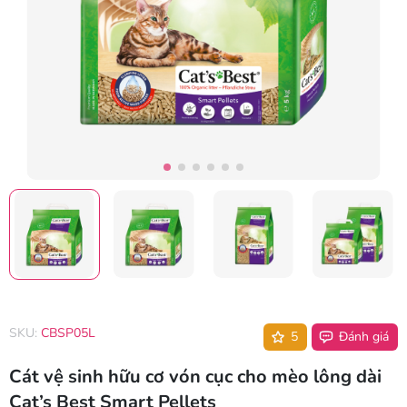
SKU:
CBSP05L
5
Đánh giá
Cát vệ sinh hữu cơ vón cục cho mèo lông dài
Cat’s Best Smart Pellets