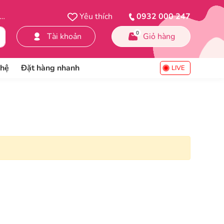
Yêu thích
0932 000 247
0
Tài khoản
Giỏ hàng
 hệ
Đặt hàng nhanh
LIVE
Cát vệ sinh hữu cơ
Dụng cụ vệ sinh
Xịt khử mùi