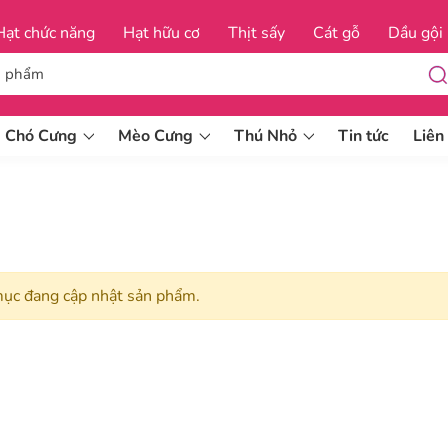
Hạt chức năng
Hạt hữu cơ
Thịt sấy
Cát gỗ
Dầu gội trị ve
Chó Cưng
Mèo Cưng
Thú Nhỏ
Tin tức
Liên
Dầu gội và xả cho chó
Dầu gội đặc trị cho chó
ục đang cập nhật sản phẩm.
Dầu gội và xả cho mèo
 hộp
Dầu gội đặc trị cho mèo