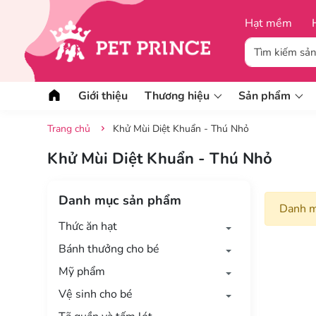
Hạt mềm
Giới thiệu
Thương hiệu
Sản phẩm
Trang chủ
Khử Mùi Diệt Khuẩn - Thú Nhỏ
Khử Mùi Diệt Khuẩn - Thú Nhỏ
Thức ăn hạt mềm
Snack cho bé
Thức ăn hạt khô
Jerky cho bé
Danh mục sản phẩm
Danh m
Hạt khô hữu cơ
Stick cho bé
Thức ăn hạt
Pate và Thịt
Bánh thưởng cho bé
Mỹ phẩm
Vệ sinh cho bé
Tã quần