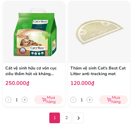
Cát vệ sinh hữu cơ vón cục
Thảm vệ sinh Cat's Best Cat
siêu thấm hút và kháng
Litter anti-tracking mat
khuẩn Cat's Best Sensitive
250.000₫
120.000₫
Mua
Mua
-
+
-
+
hàng
hàng
1
2