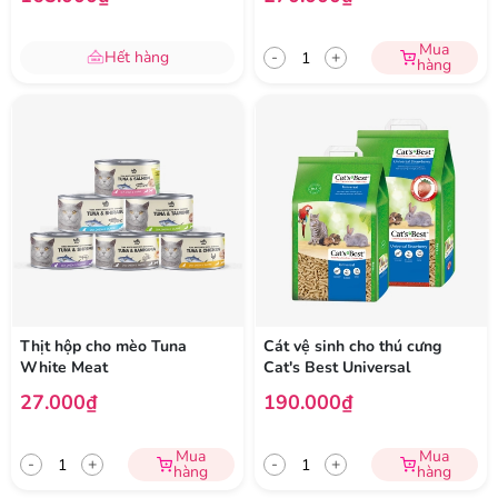
Mua
Hết hàng
-
+
hàng
Thịt hộp cho mèo Tuna
Cát vệ sinh cho thú cưng
White Meat
Cat's Best Universal
27.000₫
190.000₫
Mua
Mua
-
+
-
+
hàng
hàng