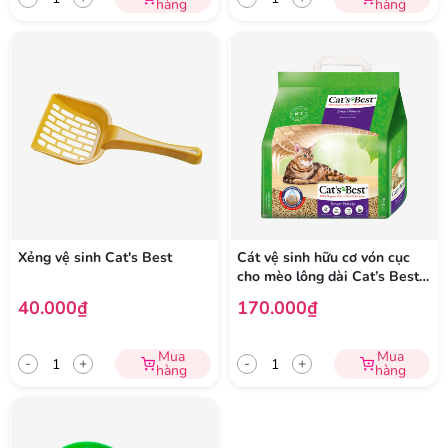
hàng
hàng
Xẻng vệ sinh Cat's Best
Cát vệ sinh hữu cơ vón cục
cho mèo lông dài Cat’s Best
Smart Pellets
40.000₫
170.000₫
Mua
Mua
-
+
-
+
hàng
hàng