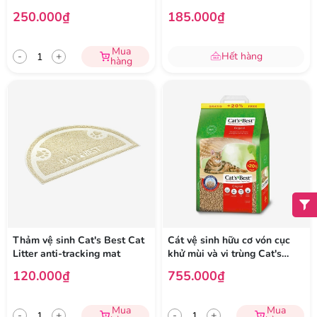
khuẩn Cat's Best Sensitive
250.000₫
185.000₫
Mua
-
+
Hết hàng
hàng
Thảm vệ sinh Cat's Best Cat
Cát vệ sinh hữu cơ vón cục
Litter anti-tracking mat
khử mùi và vi trùng Cat's
Best Original
120.000₫
755.000₫
Mua
Mua
-
+
-
+