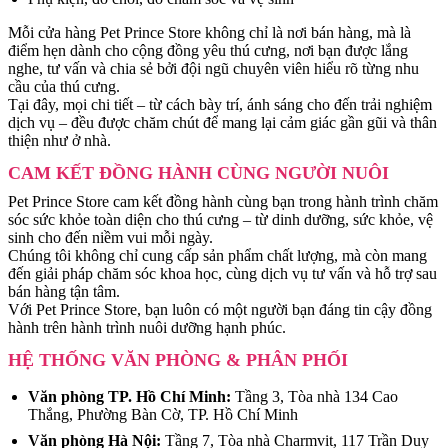
Mỗi cửa hàng Pet Prince Store không chỉ là nơi bán hàng, mà là
điểm hẹn dành cho cộng đồng yêu thú cưng, nơi bạn được lắng
nghe, tư vấn và chia sẻ bởi đội ngũ chuyên viên hiểu rõ từng nhu
cầu của thú cưng.
Tại đây, mọi chi tiết – từ cách bày trí, ánh sáng cho đến trải nghiệm
dịch vụ – đều được chăm chút để mang lại cảm giác gần gũi và thân
thiện như ở nhà.
CAM KẾT ĐỒNG HÀNH CÙNG NGƯỜI NUÔI
Pet Prince Store cam kết đồng hành cùng bạn trong hành trình chăm
sóc sức khỏe toàn diện cho thú cưng – từ dinh dưỡng, sức khỏe, vệ
sinh cho đến niềm vui mỗi ngày.
Chúng tôi không chỉ cung cấp sản phẩm chất lượng, mà còn mang
đến giải pháp chăm sóc khoa học, cùng dịch vụ tư vấn và hỗ trợ sau
bán hàng tận tâm.
Với Pet Prince Store, bạn luôn có một người bạn đáng tin cậy đồng
hành trên hành trình nuôi dưỡng hạnh phúc.
HỆ THỐNG VĂN PHÒNG & PHÂN PHỐI
Văn phòng TP. Hồ Chí Minh:
Tầng 3, Tòa nhà 134 Cao
Thắng, Phường Bàn Cờ, TP. Hồ Chí Minh
Văn phòng Hà Nội:
Tầng 7, Tòa nhà Charmvit, 117 Trần Duy