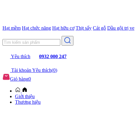
Hạt mềm
Hạt chức năng
Hạt hữu cơ
Thịt sấy
Cát gỗ
Dầu gội trị ve
Yêu thích
0932 000 247
Tài khoản
Yêu thích(
0
)
Giỏ hàng
0
Giới thiệu
Thương hiệu