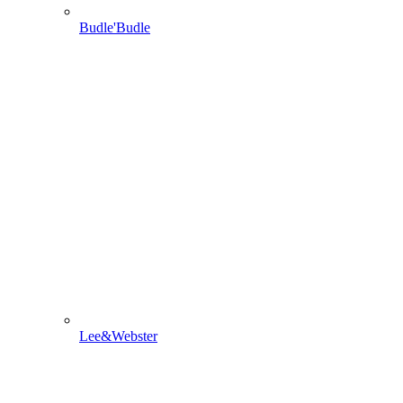
Budle'Budle
Lee&Webster