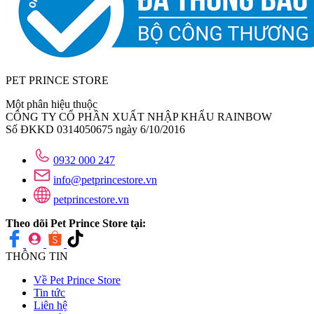
PET PRINCE STORE
Một phân hiệu thuộc
CÔNG TY CỔ PHẦN XUẤT NHẬP KHẨU RAINBOW
Số ĐKKD 0314050675 ngày 6/10/2016
0932 000 247
info@petprincestore.vn
petprincestore.vn
Theo dõi Pet Prince Store tại:
THÔNG TIN
Về Pet Prince Store
Tin tức
Liên hệ