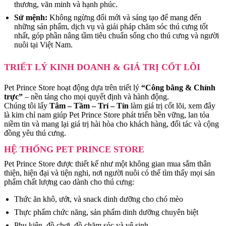
thương, văn minh và hạnh phúc.
Sứ mệnh:
Không ngừng đổi mới và sáng tạo để mang đến
những sản phẩm, dịch vụ và giải pháp chăm sóc thú cưng tốt
nhất, góp phần nâng tầm tiêu chuẩn sống cho thú cưng và người
nuôi tại Việt Nam.
TRIẾT LÝ KINH DOANH & GIÁ TRỊ CỐT LÕI
Pet Prince Store hoạt động dựa trên triết lý
“Công bằng & Chính
trực”
– nền tảng cho mọi quyết định và hành động.
Chúng tôi lấy
Tâm – Tầm – Trí – Tín
làm giá trị cốt lõi, xem đây
là kim chỉ nam giúp Pet Prince Store phát triển bền vững, lan tỏa
niềm tin và mang lại giá trị hài hòa cho khách hàng, đối tác và cộng
đồng yêu thú cưng.
HỆ THỐNG PET PRINCE STORE
Pet Prince Store được thiết kế như một không gian mua sắm thân
thiện, hiện đại và tiện nghi, nơi người nuôi có thể tìm thấy mọi sản
phẩm chất lượng cao dành cho thú cưng:
Thức ăn khô, ướt, và snack dinh dưỡng cho chó mèo
Thực phẩm chức năng, sản phẩm dinh dưỡng chuyên biệt
Phụ kiện, đồ chơi, đồ chăm sóc và vệ sinh