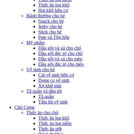
Thức ăn hạt khô
Hạt khô hữu cơ
Bánh thưởng cho bé
Snack cho bé
Jerky cho bé
Stick cho bé
Pate và Thịt hộp
Mỹ phẩm
Dầu gội và xả cho chó
Dầu gội đặc trị cho chó
Dầu gội và xả cho mèo
Dầu gội đặc trị cho mèo
Vệ sinh cho bé
Cát vệ sinh hữu cơ
Dụng cụ vệ sinh
Xịt khử mùi
Tã quần và tấm lót
Tã quần
Tấm lót vệ sinh
Chó Cưng
Thức ăn cho chó
Thức ăn hạt khô
Thức ăn hạt mềm
Thức ăn ướt