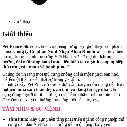
Giới thiệu
Giới thiệu
Pet Prince Store
là chuỗi cửa hàng trưng bày, giới thiệu sản phẩm
thuộc
Công ty Cổ phần Xuất Nhập Khẩu Rainbow
– đơn vị tiên
phong trong ngành thú cưng Việt Nam, với sứ mệnh
“Không
ngừng đổi mới sáng tạo vì mục tiêu kiến tạo ngành công nghiệp
thú cưng văn minh và hạnh phúc.”
Chúng tôi tin rằng mỗi thú cưng không chỉ là một người bạn nhỏ,
mà là một thành viên thật sự trong gia đình.
Chính vì vậy, Pet Prince Store ra đời với mong muốn mang đến
trải
nghiệm mua sắm toàn diện, an tâm và đáng tin cậy nhất
cho
cộng đồng người nuôi – nơi bạn có thể tìm thấy mọi thứ mình cần
để chăm sóc và yêu thương thú cưng một cách trọn vẹn.
TẦM NHÌN & SỨ MỆNH
Tầm nhìn:
Xây dựng nền tảng phát triển ngành công nghiệp thú
cưng dẫn đầu Việt Nam – hướng đến một cộng đồng yêu