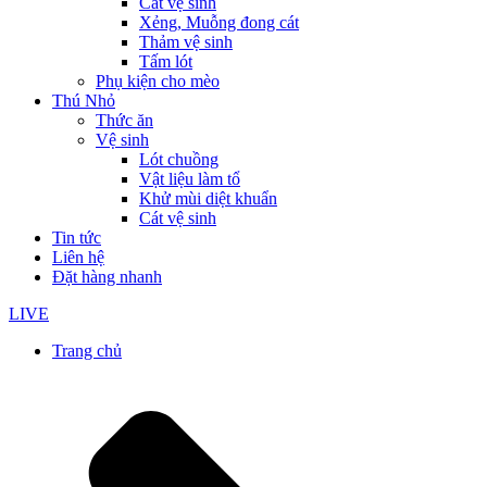
Cát vệ sinh
Xẻng, Muỗng đong cát
Thảm vệ sinh
Tấm lót
Phụ kiện cho mèo
Thú Nhỏ
Thức ăn
Vệ sinh
Lót chuồng
Vật liệu làm tổ
Khử mùi diệt khuẩn
Cát vệ sinh
Tin tức
Liên hệ
Đặt hàng nhanh
LIVE
Trang chủ