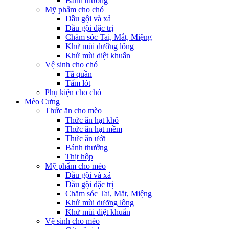
Bánh thưởng
Mỹ phẩm cho chó
Dầu gội và xả
Dầu gội đặc trị
Chăm sóc Tai, Mắt, Miệng
Khử mùi dưỡng lông
Khử mùi diệt khuẩn
Vệ sinh cho chó
Tã quần
Tấm lót
Phụ kiện cho chó
Mèo Cưng
Thức ăn cho mèo
Thức ăn hạt khô
Thức ăn hạt mềm
Thức ăn ướt
Bánh thưởng
Thịt hộp
Mỹ phẩm cho mèo
Dầu gội và xả
Dầu gội đặc trị
Chăm sóc Tai, Mắt, Miệng
Khử mùi dưỡng lông
Khử mùi diệt khuẩn
Vệ sinh cho mèo