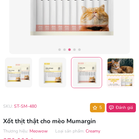
SKU:
ST-SM-480
5
Đánh giá
Xốt thịt thật cho mèo Mumargin
Thương hiệu:
Meowow
Loại sản phẩm:
Creamy