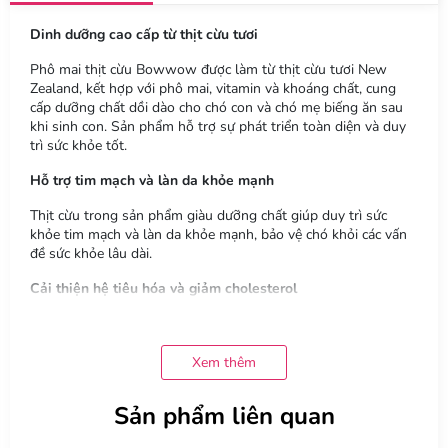
Dinh dưỡng cao cấp từ thịt cừu tươi
Phô mai thịt cừu Bowwow được làm từ thịt cừu tươi New
Zealand, kết hợp với phô mai, vitamin và khoáng chất, cung
cấp dưỡng chất dồi dào cho chó con và chó mẹ biếng ăn sau
khi sinh con. Sản phẩm hỗ trợ sự phát triển toàn diện và duy
trì sức khỏe tốt.
Hỗ trợ tim mạch và làn da khỏe mạnh
Thịt cừu trong sản phẩm giàu dưỡng chất giúp duy trì sức
khỏe tim mạch và làn da khỏe mạnh, bảo vệ chó khỏi các vấn
đề sức khỏe lâu dài.
Cải thiện hệ tiêu hóa và giảm cholesterol
Phô mai thịt cừu hỗ trợ hệ tiêu hóa và khả năng hấp thụ
dưỡng chất, đồng thời giảm tỷ lệ cholesterol xấu trong huyết
thanh, ngăn ngừa béo phì, giúp chó khỏe mạnh và tràn đầy
Xem thêm
năng lượng.
Sản phẩm liên quan
Thích hợp cho huấn luyện và làm bánh thưởng