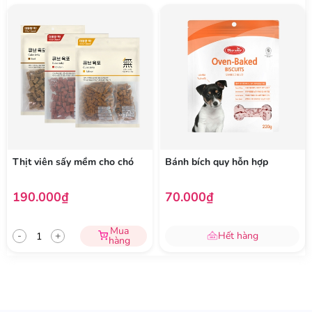
Với hương vị thơm ngon, sản phẩm không chỉ bổ dưỡng mà
còn là lựa chọn lý tưởng cho việc huấn luyện hoặc làm bánh
thưởng cho chó. Chứa lượng muối thấp, an toàn cho tim và
thận của chó.
Thành phần:
Thịt cừu, Tinh bột lúa mì, Surimi, Bột, Đường, Phô mai,
Sorbitol, Chất nhũ hoá, Protein đậu nành, Gluten lúa mì, Muối
tinh luyện, Vitamins và khoáng chất, Chất điều chỉnh độ axit,
Bột gia vị thịt bò, Kali hấp thụ, Màu Caramel, Màu thực phẩm
(Màu đỏ số 40).
Thịt viên sấy mềm cho chó
Bánh bích quy hỗn hợp
Tiêu chuẩn cơ sở:
Xem
tại đây.
190.000₫
70.000₫
Mua
-
+
Hết hàng
hàng