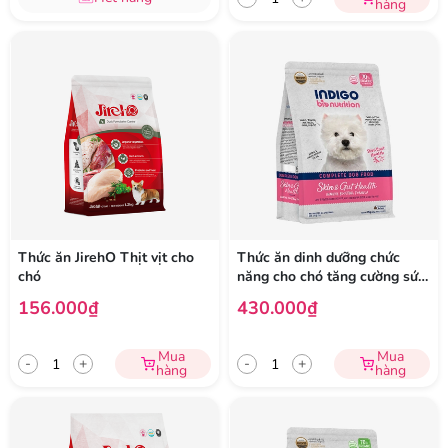
hàng
Thức ăn JirehO Thịt vịt cho
Thức ăn dinh dưỡng chức
chó
năng cho chó tăng cường sức
khỏe da và tiêu hóa
156.000₫
430.000₫
Mua
Mua
-
+
-
+
hàng
hàng