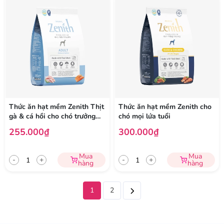
Thức ăn hạt mềm Zenith Thịt
Thức ăn hạt mềm Zenith cho
gà & cá hồi cho chó trưởng
chó mọi lứa tuổi
thành
255.000₫
300.000₫
Mua
Mua
-
+
-
+
hàng
hàng
1
2