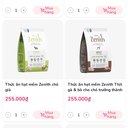
Mua
Mua
-
+
-
+
hàng
hàng
Thức ăn hạt mềm Zenith chó
Thức ăn hạt mềm Zenith Thịt
già
gà & bò cho chó trưởng thành
255.000₫
255.000₫
Mua
Mua
-
+
-
+
hàng
hàng