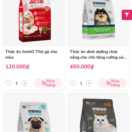
Thức ăn JirehO Thịt gà cho
Thức ăn dinh dưỡng chức
mèo
năng cho chó tăng cường sức
khỏe khớp và tiêu hóa
120.000₫
450.000₫
Mua
Mua
-
+
-
+
hàng
hàng