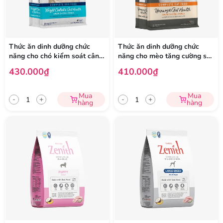
Thức ăn dinh dưỡng chức
Thức ăn dinh dưỡng chức
năng cho chó kiểm soát cân
năng cho mèo tăng cường sức
nặng và tăng cường sức khỏe
khỏe tiết niệu và tiêu hóa
430.000₫
410.000₫
tiêu hóa
Mua
Mua
-
+
-
+
hàng
hàng