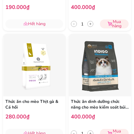
cường sức khỏe tiêu hóa
190.000₫
400.000₫
Mua
Hết hàng
-
+
hàng
Thức ăn cho mèo Thịt gà &
Thức ăn dinh dưỡng chức
Cá hồi
năng cho mèo kiểm soát búi
lông và tăng cường sức khỏe
280.000₫
400.000₫
tiêu hóa
Mua
Hết hàng
-
+