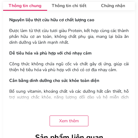
Thông tin chung
Thông tin chi tiết
Chứng nhận
Nguyên liệu thịt cừu hữu cơ chất lượng cao
Được làm từ thịt cừu tươi giàu Protein, kết hợp cùng các thành
phần hữu cơ an toàn, không chất phụ gia, mang lại bữa ăn
dinh dưỡng và lành mạnh nhất.
Dễ tiêu hóa và phù hợp với chó nhạy cảm
Công thức không chứa ngũ cốc và chất gây dị ứng, giúp cải
thiện hệ tiêu hóa và phù hợp với chó có cơ địa nhạy cảm.
Cân bằng dinh dưỡng cho sức khỏe toàn diện
Bổ sung vitamin, khoáng chất và các dưỡng hất cần thiết, hỗ
trợ xương chắc khỏe, năng lượng dồi dào và hệ miễn dịch
mạnh mẽ.
Tăng cường sức khỏe da và lông
Xem thêm
Hàm lượng axit béo tự nhiên từ thịt cừu giúp nuôi dưỡng làn
da khỏe mạnh và mang lại bộ lông mềm mượt cho thú cưng
Sản phẩm liên quan
giảm tình trạng rụng lông.