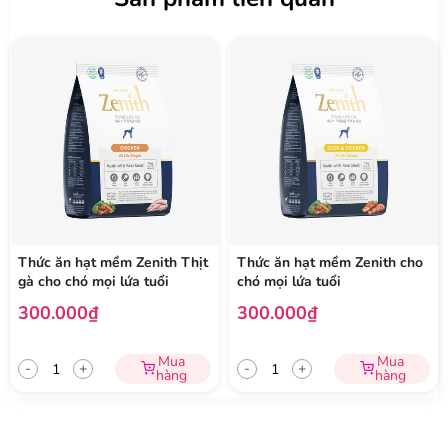
Thành phần:
Thịt cừu thủy phân, gạo lứt hữu cơ, lúa mạch nguyên chất hữu
cơ, đậu xanh hữu cơ, hạt hướng dương hữu cơ, đậu hữu cơ, mỡ
gà, khoai lang hữu cơ, hạt lanh hữu cơ, dầu cá, bột củ cải, EPA-
DHA, chiết xuất Yuccacshidigera, Hồng sâm , Muối khô,
Methionin, Yến mạch nguyên chất hữu cơ, Fructooligosacarit,
Lactobacillus, Trái cây Buckthorn, Hạt anh thảo, Cà rốt, Rau
mùi, Rau bina, Canxi Phốtphát, Vitamin C, Vitamin E, Vitamin
A, Vitamin D3, Vitamin B1, Vitamin B2, Vitamin B6, Vitamin
B12, Biotin, Axit Pantothenic, Axit Folic, Axit Nicotinic, Fe, Cu,
Zn, Se, Mn, Co, I
Thức ăn hạt mềm Zenith Thịt
Thức ăn hạt mềm Zenith cho
Tiêu chuẩn cơ sở:
Xem
tại đây.
gà cho chó mọi lứa tuổi
chó mọi lứa tuổi
300.000₫
300.000₫
Mua
Mua
-
+
-
+
hàng
hàng