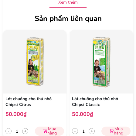
Xem thêm
Vật liệu hoàn toàn không bụi, giúp bảo vệ sức khỏe hệ hô hấp
của thú cưng trong suốt quá trình sử dụng.
Sản phẩm liên quan
Thành phần:
100% gỗ mềm hữu cơ
Lót chuồng cho thú nhỏ
Lót chuồng cho thú nhỏ
Chipsi Citrus
Chipsi Classic
50.000₫
50.000₫
Mua
Mua
-
+
-
+
hàng
hàng