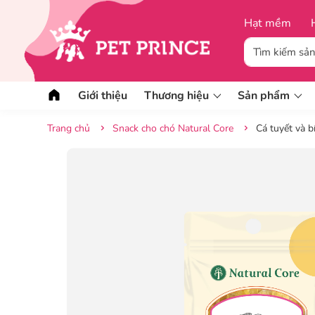
Hạt mềm
Giới thiệu
Thương hiệu
Sản phẩm
Trang chủ
Snack cho chó Natural Core
Cá tuyết và b
Thức ăn hạt mềm
Snack cho bé
Thức ăn hạt khô
Jerky cho bé
Hạt khô hữu cơ
Stick cho bé
Pate và Thịt
Tã quần