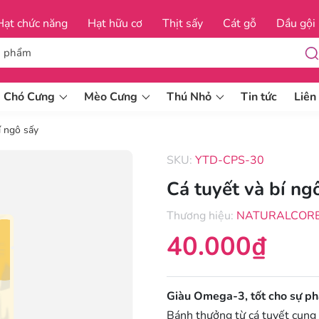
Hạt chức năng
Hạt hữu cơ
Thịt sấy
Cát gỗ
Dầu gội trị ve
Chó Cưng
Mèo Cưng
Thú Nhỏ
Tin tức
Liên
í ngô sấy
SKU:
YTD-CPS-30
Dầu gội và xả cho chó
Cá tuyết và bí ng
Dầu gội đặc trị cho chó
Thương hiệu:
NATURALCORE
Dầu gội và xả cho mèo
40.000₫
 hộp
Dầu gội đặc trị cho mèo
Giàu Omega-3, tốt cho sự phá
Bánh thưởng từ cá tuyết cung