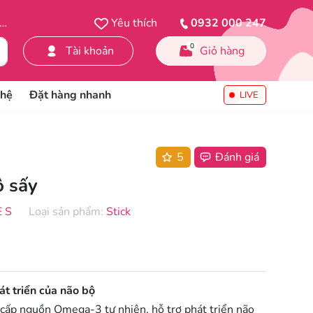
Yêu thích
0932 000 247
0
Tài khoản
Giỏ hàng
 hệ
Đặt hàng nhanh
LIVE
5
Đánh giá
Cát vệ sinh hữu cơ
ô sấy
Dụng cụ vệ sinh
 S
Loại sản phẩm:
Stick
Xịt khử mùi
t triển của não bộ
 cấp nguồn Omega-3 tự nhiên, hỗ trợ phát triển não